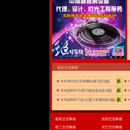
最新交谊舞曲
K4(HK01013)鸿雁向南飞[DJ版]
K4(QM0073)我只能往前走[DJ版]
K4(QM0077)红尘渡口等着你[DJ版]
最新交谊舞曲
快四交谊舞曲
慢三交谊舞曲
伦巴交谊舞曲