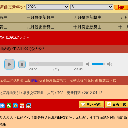
舞曲更新年份:
舞曲
三月份更新舞曲
四月份更新舞曲
五
舞曲
九月份更新舞曲
十月份更新舞曲
十一
P(AH1091)爱人爱人
舞曲名称:
YP(AH1091)爱人爱人
00:00
-02:00
无法正常试听请点击
刷新
或者使用极速模式
定制流程
常见问题
播放器下载
交谊舞曲类别：
靠步交谊舞曲
人气：
708
更新日期：2012-04-12
爱人爱人下载的MP3全部是原始音源的MP3文件，无压缩，音质方面绝对保证清脆高
清晰。