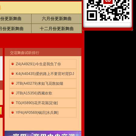
月份更新舞曲
六月份更新舞曲
月份更新舞曲
十二月份更新舞曲
交谊舞曲试听排行
Z4(A49291)今生是我负了你
K4(A40435)爱的路上不要背对背[DJ
版]
JTB(A40279)来如飞花散如烟
JTB(A15356)西藏欢歌
TG(A5890)花开花落[定做]
YP4(AF0569)锅庄[水兵舞]