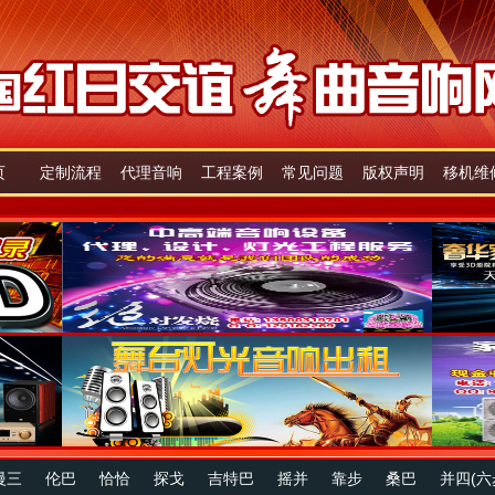
页
定制流程
代理音响
工程案例
常见问题
版权声明
移机维
慢三
伦巴
恰恰
探戈
吉特巴
摇并
靠步
桑巴
并四(六