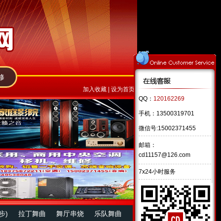
修
加入收藏
|
设为首页
QQ：
120162269
手机：13500319701
微信号:15002371455
邮箱：
cd11157@126.com
7x24小时服务
步)
拉丁舞曲
舞厅串烧
乐队舞曲