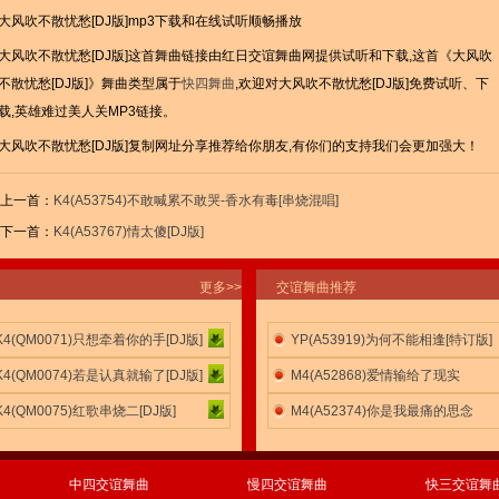
大风吹不散忧愁[DJ版]mp3下载和在线试听顺畅播放
大风吹不散忧愁[DJ版]这首舞曲链接由红日交谊舞曲网提供试听和下载,这首《大风吹
不散忧愁[DJ版]》舞曲类型属于
快四舞曲
,欢迎对大风吹不散忧愁[DJ版]免费试听、下
载,英雄难过美人关MP3链接。
大风吹不散忧愁[DJ版]复制网址分享推荐给你朋友,有你们的支持我们会更加强大！
上一首：
K4(A53754)不敢喊累不敢哭-香水有毒[串烧混唱]
下一首：
K4(A53767)情太傻[DJ版]
更多>>
交谊舞曲推荐
K4(QM0071)只想牵着你的手[DJ版]
YP(A53919)为何不能相逢[特订版]
K4(QM0074)若是认真就输了[DJ版]
M4(A52868)爱情输给了现实
K4(QM0075)红歌串烧二[DJ版]
M4(A52374)你是我最痛的思念
中四交谊舞曲
慢四交谊舞曲
快三交谊舞