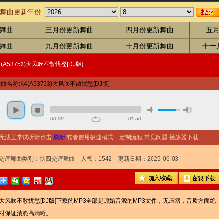
舞曲更新年份:
舞曲
三月份更新舞曲
四月份更新舞曲
五
舞曲
九月份更新舞曲
十月份更新舞曲
十一
4(A53753)大风吹不散忧愁[DJ版]
舞曲名称:
K4(A53753)大风吹不散忧愁[DJ版]
00:00
-01:50
无法正常试听请点击
刷新
或者使用极速模式
定制流程
常见问题
播放器下载
交谊舞曲类别：
快四交谊舞曲
人气：
1542
更新日期：2025-06-03
大风吹不散忧愁[DJ版]下载的MP3全部是原始音源的MP3文件，无压缩，音质方面绝
对保证清脆高清晰。