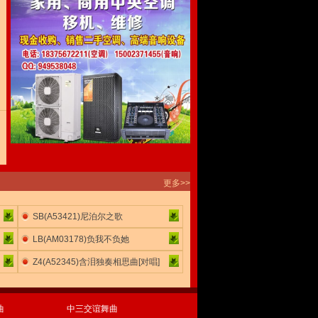
更多>>
SB(A53421)尼泊尔之歌
LB(AM03178)负我不负她
Z4(A52345)含泪独奏相思曲[对唱]
曲
中三交谊舞曲