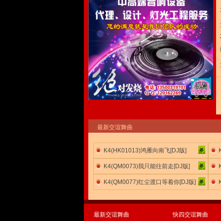
最新交谊舞曲
K4(HK01013)鸿雁向南飞[DJ版]
K4(QM0073)我只能往前走[DJ版]
K4(QM0077)红尘渡口等着你[DJ版]
最新交谊舞曲
快四交谊舞曲