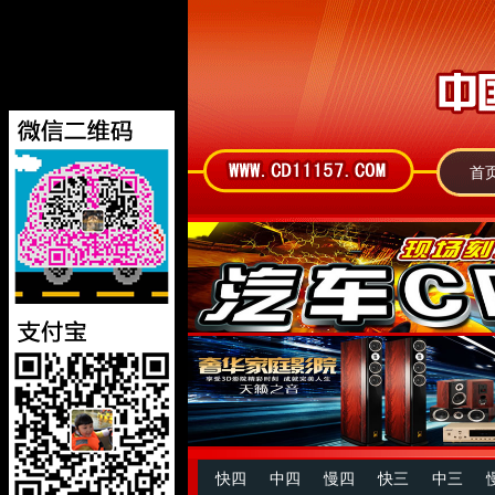
首
快四
中四
慢四
快三
中三