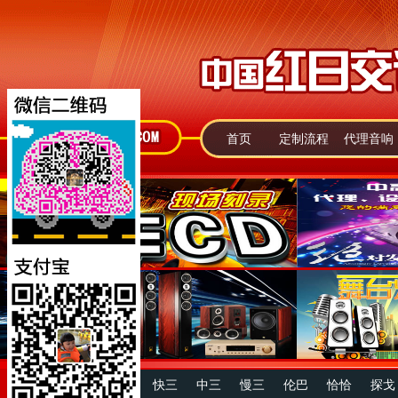
首页
定制流程
代理音响
快四
中四
慢四
快三
中三
慢三
伦巴
恰恰
探戈