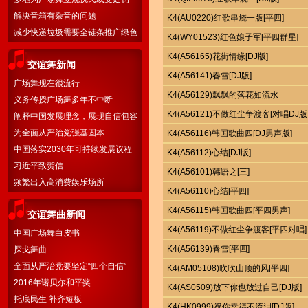
解决音箱有杂音的问题
K4(AU0220)红歌串烧一版[平四]
减少快递垃圾需要全链条推广绿色
K4(WY01523)红色娘子军[平四群星]
物流
K4(A56165)花街情缘[DJ版]
交谊舞新闻
K4(A56141)春雪[DJ版]
广场舞现在很流行
K4(A56129)飘飘的落花如流水
义务传授广场舞多年不中断
K4(A56121)不做红尘争渡客[对唱DJ版
阐释中国发展理念，展现自信包容
胸怀
为全面从严治党强基固本
K4(A56116)韩国歌曲四[DJ男声版]
中国落实2030年可持续发展议程
K4(A56112)心结[DJ版]
国别方案
习近平致贺信
K4(A56101)韩语之[三]
频繁出入高消费娱乐场所
K4(A56110)心结[平四]
K4(A56115)韩国歌曲四[平四男声]
交谊舞曲新闻
K4(A56119)不做红尘争渡客[平四对唱]
中国广场舞白皮书
K4(A56139)春雪[平四]
探戈舞曲
全面从严治党要坚定“四个自信”
K4(AM05108)吹吹山顶的风[平四]
2016年诺贝尔和平奖
K4(AS0509)放下你也放过自己[DJ版]
托底民生 补齐短板
K4(HK0999)祝你幸福不流泪[DJ版]