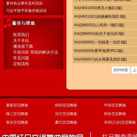
要对热点事件及时回应
K4(HK01000)再见小薇[DJ版]
习近平授予军旗并致训词
K4(HK01001)姑娘嫁给我[DJ版]
K4(QM0053)人间浪一场[DJ版]
K4(QM0054)此生不低头[DJ版]
联系我们
关于本站
K4(A56065)一别就是一生[DJ版]
播放器下载
K4(A56059)爱琴海[男声DJ版]
不能试听 登陆的解决方法
常见问题
K4(A56057)自从我遇见你[DJ版]
定制流程
共9500首
上
最新交谊舞曲
快四交谊舞曲
中四交谊舞曲
慢三交谊舞曲
伦巴交谊舞曲
恰恰交谊舞曲
靠步交谊舞曲
桑巴交谊舞曲
并四(六步)交谊舞曲
红日舞曲音