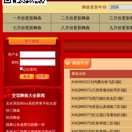
舞曲更新年份:
一月份更新舞曲
二月份更新舞曲
三月份更新
七月份更新舞曲
八月份更新舞曲
九月份更新
用户名
密码
舞曲列表
记住密码
舞曲名称
K4(HK01013)鸿雁向南飞[DJ版]
K4(QM0071)只想牵着你的手[DJ版]
交谊舞曲大全新闻
K4(QM0073)我只能往前走[DJ版]
安卓系统和ios系统苹果手机全面
K4(QM0074)若是认真就输了[DJ版]
开通下载
快三舞曲
K4(QM0077)红尘渡口等着你[DJ版]
快四舞曲
K4(QM0075)红歌串烧二[DJ版]
跳舞让你减肥功效翻一倍
K4(QM0076)红歌串烧一[DJ版]
多地为广场舞立规扰民或受处罚