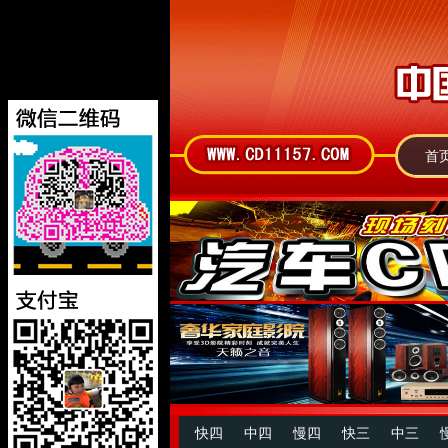
首
快四
中四
慢四
快三
中三