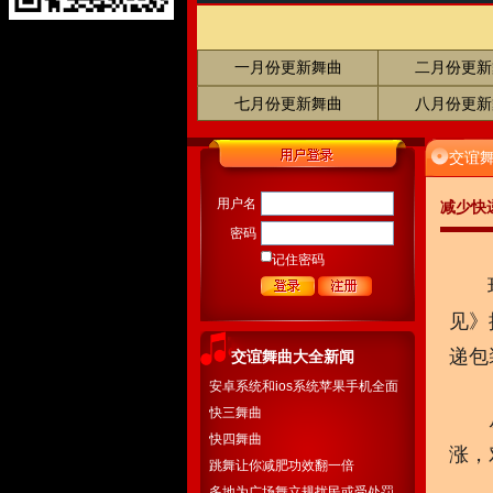
一月份更新舞曲
二月份更新
七月份更新舞曲
八月份更新
交谊
用户名
减少快
密码
记住密码
环保
见》
递包
交谊舞曲大全新闻
安卓系统和ios系统苹果手机全面
开通下载
快三舞曲
从事
快四舞曲
涨，
跳舞让你减肥功效翻一倍
多地为广场舞立规扰民或受处罚