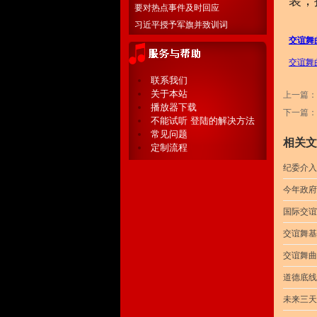
装，
要对热点事件及时回应
习近平授予军旗并致训词
交谊舞
交谊舞
联系我们
关于本站
上一篇：
播放器下载
下一篇：
不能试听 登陆的解决方法
常见问题
相关文
定制流程
纪委介入
今年政府
国际交谊
交谊舞基
交谊舞曲
道德底线
未来三天