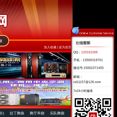
修
加入收藏
|
设为首页
QQ：
120162269
手机：13500319701
微信号:15002371455
邮箱：
cd11157@126.com
7x24小时服务
步)
拉丁舞曲
舞厅串烧
乐队舞曲