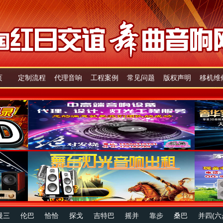
页
定制流程
代理音响
工程案例
常见问题
版权声明
移机维
慢三
伦巴
恰恰
探戈
吉特巴
摇并
靠步
桑巴
并四(六