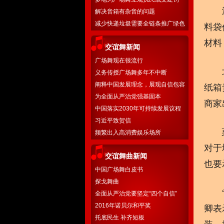
浙江
解决音箱有杂音的问题
减少快递垃圾需要全链条推广绿色
料袋
物流
材料
交谊舞新闻
广场舞现在很流行
北京
义务传授广场舞多年不中断
阐释中国发展理念，展现自信包容
纸箱
胸怀
为全面从严治党强基固本
商家
中国落实2030年可持续发展议程
国别方案
习近平致贺信
菜鸟
频繁出入高消费娱乐场所
对于
交谊舞曲新闻
也要
中国广场舞白皮书
探戈舞曲
“仅
全面从严治党要坚定“四个自信”
2016年诺贝尔和平奖
卿表
托底民生 补齐短板