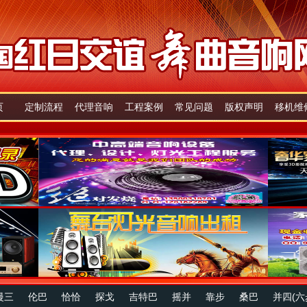
页
定制流程
代理音响
工程案例
常见问题
版权声明
移机维
慢三
伦巴
恰恰
探戈
吉特巴
摇并
靠步
桑巴
并四(六