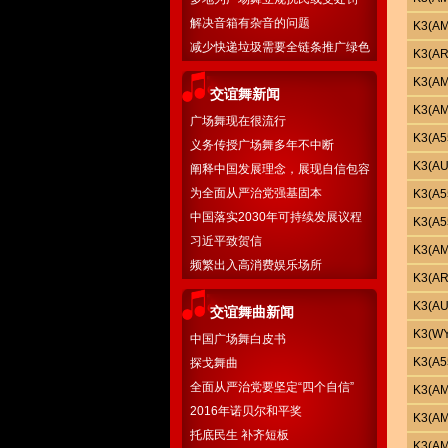
解决音箱有杂音的问题
K3(A
减少快递垃圾需要全链条推广绿色
K3(A
物流
K3(
交谊舞新闻
K3(A
广场舞现在很流行
K3(A
义务传授广场舞多年不中断
K3(A
阐释中国发展理念，展现自信包容
胸怀
为全面从严治党强基固本
K3(A
中国落实2030年可持续发展议程
K3(A
国别方案
习近平致贺信
K3(A
频繁出入高消费娱乐场所
K3(A
K3(A
交谊舞曲新闻
K3(W
中国广场舞白皮书
K3(A
探戈舞曲
全面从严治党要坚定“四个自信”
K3(
2016年诺贝尔和平奖
K3(
托底民生 补齐短板
K3(A