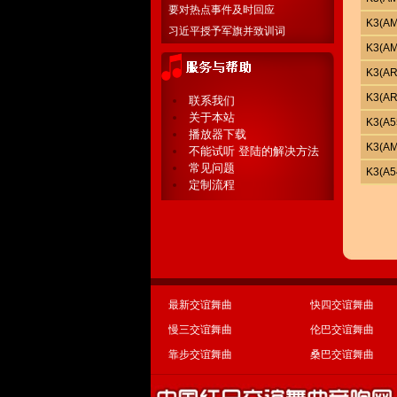
要对热点事件及时回应
K3(A
习近平授予军旗并致训词
K3(A
K3(A
K3(
联系我们
关于本站
K3(A
播放器下载
K3(
不能试听 登陆的解决方法
常见问题
K3(A
定制流程
最新交谊舞曲
快四交谊舞曲
慢三交谊舞曲
伦巴交谊舞曲
靠步交谊舞曲
桑巴交谊舞曲