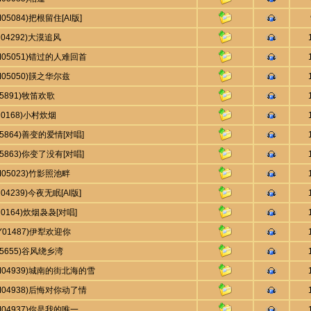
M05084)把根留住[AI版]
R04292)大漠追风
AM05051)错过的人难回首
M05050)韺之华尔兹
55891)牧笛欢歌
U0168)小村炊烟
55864)善变的爱情[对唱]
55863)你变了没有[对唱]
M05023)竹影照池畔
R04239)今夜无眠[AI版]
U0164)炊烟袅袅[对唱]
Y01487)伊犁欢迎你
55655)谷风绕乡湾
AM04939)城南的街北海的雪
AM04938)后悔对你动了情
M04937)你是我的唯一