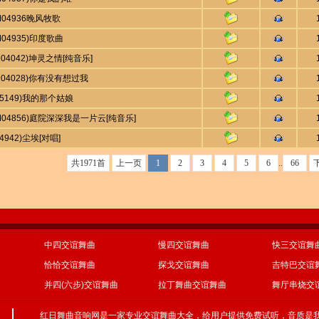
M04936晚风牧歌
M04935)印度歌曲
R04042)坤灵之情[纯音乐]
AR04028)你有没有想过我
55149)我的那个姑娘
AM04856)庭院深深我是一片云[纯音乐]
54942)尘埃[对唱]
共1971首
上一页
1
2
3
4
5
6
..
66
中四交谊舞曲
慢四交谊舞曲
快三交谊舞
恰恰交谊舞曲
探戈交谊舞曲
吉特巴交谊
并四(六步)交谊舞曲
拉丁舞曲交谊舞曲
舞厅串烧交
红日舞曲音响网是一家专业
交谊舞曲大全
，给用户提供免费试听，音质是