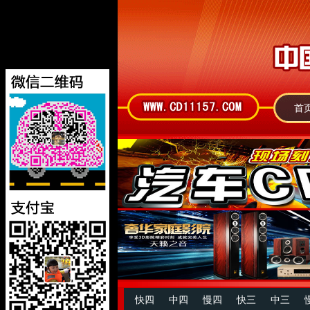
首
快四
中四
慢四
快三
中三