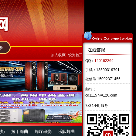
修
加入收藏
|
设为首页
QQ：
120162269
手机：13500319701
微信号:15002371455
邮箱：
cd11157@126.com
7x24小时服务
步)
拉丁舞曲
舞厅串烧
乐队舞曲