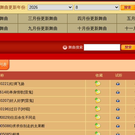
舞曲更新年份:
舞曲
三月份更新舞曲
四月份更新舞曲
五
舞曲
九月份更新舞曲
十月份更新舞曲
十一
舞曲搜索
列表
称
收藏
试听
U0221)红绸飞扬
56148)单身情歌[雷鬼]
U0207)好人好梦[雷鬼]
U0196)过日子[对唱]
QM0029)往后余生不同走
AM05086)求求你别走的太果断
M05085)相逢