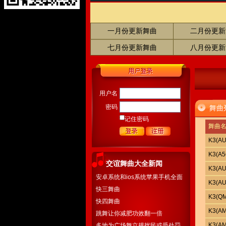
一月份更新舞曲
二月份更新
七月份更新舞曲
八月份更新
用户名
密码
舞曲
记住密码
舞曲名
K3(A
K3(A
交谊舞曲大全新闻
K3(A
安卓系统和ios系统苹果手机全面
K3(A
开通下载
快三舞曲
K3(
快四舞曲
K3(
跳舞让你减肥功效翻一倍
K3(A
多地为广场舞立规扰民或受处罚