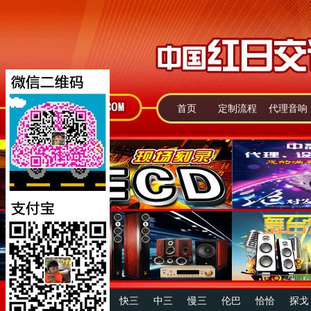
首页
定制流程
代理音响
快四
中四
慢四
快三
中三
慢三
伦巴
恰恰
探戈