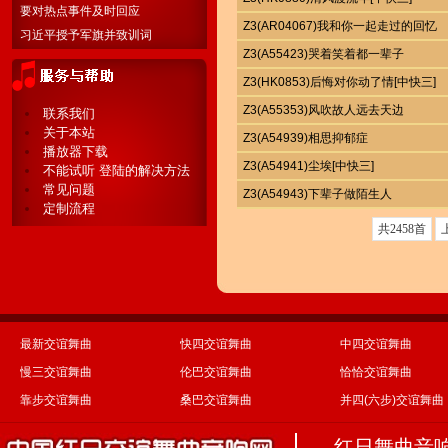
要对热点事件及时回应
Z3(AR04067)我和你一起走过的回忆
习近平授予军旗并致训词
Z3(A55423)哭着笑着都一辈子
Z3(HK0853)后悔对你动了情[中快三]
Z3(A55353)风吹故人远去天边
联系我们
关于本站
Z3(A54939)相思抑郁症
播放器下载
Z3(A54941)尘埃[中快三]
不能试听 登陆的解决方法
常见问题
Z3(A54943)下辈子做陌生人
定制流程
共2458首
最新交谊舞曲
快四交谊舞曲
中四交谊舞曲
慢三交谊舞曲
伦巴交谊舞曲
恰恰交谊舞曲
靠步交谊舞曲
桑巴交谊舞曲
并四(六步)交谊舞曲
红日舞曲音