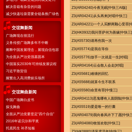
解决音箱有杂音的问题
Z3(AR04240)今夜无眠[中快三AI版]
减少快递垃圾需要全链条推广绿色
Z3(AR04241)从头再来[对唱中快三]
物流
Z3(AR04221)一个人买醉两颗心受罪[
交谊舞新闻
Z3(HK0932)我问菩萨何为善缘[中快三]
广场舞现在很流行
Z3(A55730)请再伤我一次
义务传授广场舞多年不中断
Z3(A55774)是我在等你
阐释中国发展理念，展现自信包容
胸怀
为全面从严治党强基固本
Z3(A55776)放手一次就是一生[对唱]
中国落实2030年可持续发展议程
Z3(AR04164)云会散人会走[对唱]
国别方案
习近平致贺信
Z3(A55681)难缠的回忆
频繁出入高消费娱乐场所
Z3(A55688)就算今生不联系
Z3(A55580)命里有罪[中慢三]
交谊舞曲新闻
Z3(AR04113)恶鬼哪有人面阴险[中快三
中国广场舞白皮书
Z3(A55519)爱是唯一的行囊
探戈舞曲
全面从严治党要坚定“四个自信”
Z3(AR04079)我向春风许下了愿[中快三
2016年诺贝尔和平奖
Z3(AR04080)牧笛欢歌[中快三]
托底民生 补齐短板
Z3(HK0880)清风渡流年[中快三]