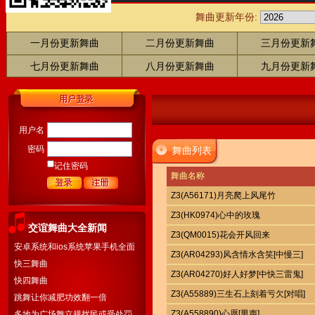
舞曲更新年份:
一月份更新舞曲
二月份更新舞曲
三月份更新
七月份更新舞曲
八月份更新舞曲
九月份更新
用户名
密码
舞曲列表
记住密码
舞曲名称
Z3(A56171)月亮爬上风尾竹
Z3(HK0974)心中的玫瑰
交谊舞曲大全新闻
Z3(QM0015)花会开风回来
安卓系统和ios系统苹果手机全面
Z3(AR04293)风含情水含笑[中慢三]
开通下载
快三舞曲
Z3(AR04270)好人好梦[中快三雷鬼]
快四舞曲
Z3(A55889)三生石上刻着亏欠[对唱]
跳舞让你减肥功效翻一倍
Z3(A558890)心愿[男声]
多地为广场舞立规扰民或受处罚