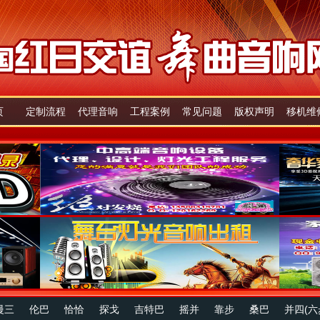
页
定制流程
代理音响
工程案例
常见问题
版权声明
移机维
慢三
伦巴
恰恰
探戈
吉特巴
摇并
靠步
桑巴
并四(六