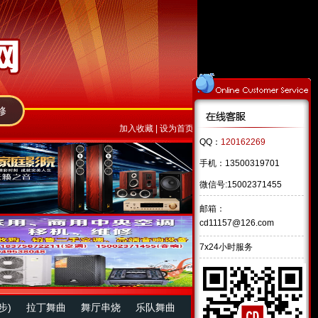
修
加入收藏
|
设为首页
QQ：
120162269
手机：13500319701
微信号:15002371455
邮箱：
cd11157@126.com
7x24小时服务
步)
拉丁舞曲
舞厅串烧
乐队舞曲