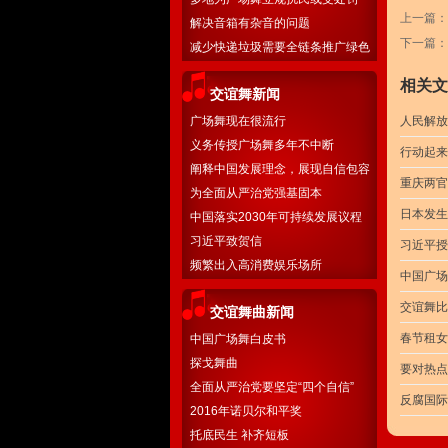
上一篇：
解决音箱有杂音的问题
下一篇：
减少快递垃圾需要全链条推广绿色
物流
相关文
交谊舞新闻
广场舞现在很流行
人民解放
义务传授广场舞多年不中断
行动起来
阐释中国发展理念，展现自信包容
重庆两官
胸怀
为全面从严治党强基固本
日本发生
中国落实2030年可持续发展议程
国别方案
习近平致贺信
习近平授
频繁出入高消费娱乐场所
中国广场
交谊舞比
交谊舞曲新闻
春节租女
中国广场舞白皮书
探戈舞曲
要对热点
全面从严治党要坚定“四个自信”
反腐国际
2016年诺贝尔和平奖
托底民生 补齐短板