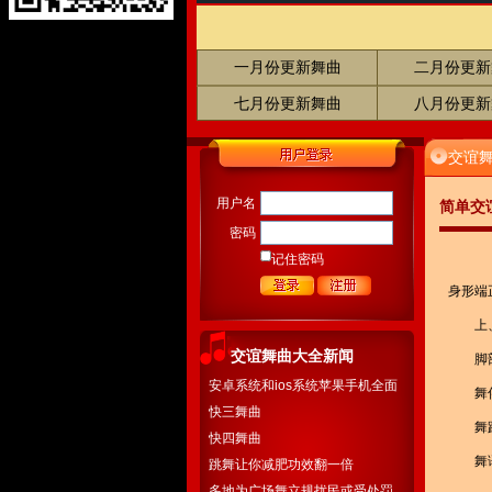
一月份更新舞曲
二月份更新
七月份更新舞曲
八月份更新
交谊
用户名
简单交
密码
记住密码
身形端
上、下
交谊舞曲大全新闻
脚部动
安卓系统和ios系统苹果手机全面
舞伴
开通下载
快三舞曲
舞蹈动
快四舞曲
舞语
跳舞让你减肥功效翻一倍
多地为广场舞立规扰民或受处罚