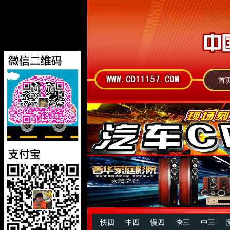
首
快四
中四
慢四
快三
中三