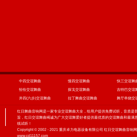
中四交谊舞曲
慢四交谊舞曲
快三交谊舞
恰恰交谊舞曲
探戈交谊舞曲
吉特巴交谊
并四(六步)交谊舞曲
拉丁舞曲交谊舞曲
舞厅串烧交
红日舞曲音响网是一家专业
交谊舞曲大全
，给用户提供免费试听，音质是
旨，红日
交谊舞曲
竭诚为广大交谊舞爱好者提供最优质的交谊舞曲和最满
线试听！
Copyright © 2002 - 2021 重庆卓力电器设备有限公司 红日交谊舞曲音响网, All R
www.cd11157.com