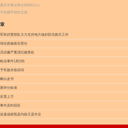
重庆市事业单位招聘631人
不吃稀罕就吃交易
章
军和武警部队大力支持地方做好防汛救灾工作
强化措施落实责任
员涉嫌严重违纪被查处
枪击事件1死3伤
予军旗并致训词
舞白皮书
赛评分标准
友需上万
事件及时回应
追逃追赃既是内政又是外交