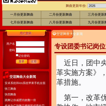
舞曲更新年份:
一月份更新舞曲
二月份更新舞曲
三月份更新
七月份更新舞曲
八月份更新舞曲
九月份更新
交谊舞曲大全新闻
用户名
专设团委书记岗位
密码
记住密码
近日，团中
革实施方案》
交谊舞曲大全新闻
革措施。
安卓系统和ios系统苹果手机全面
开通下载
快三舞曲
快四舞曲
第一，改革
跳舞让你减肥功效翻一倍
多地为广场舞立规扰民或受处罚