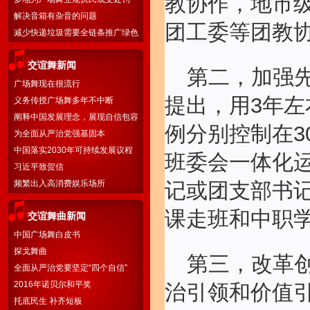
教协作，地市
解决音箱有杂音的问题
团工委等团教
减少快递垃圾需要全链条推广绿色
物流
交谊舞新闻
第二，加强
广场舞现在很流行
提出，用3年
义务传授广场舞多年不中断
阐释中国发展理念，展现自信包容
例分别控制在3
胸怀
为全面从严治党强基固本
中国落实2030年可持续发展议程
班委会一体化
国别方案
习近平致贺信
频繁出入高消费娱乐场所
记或团支部书
课走班和中职
交谊舞曲新闻
中国广场舞白皮书
探戈舞曲
第三，改革
全面从严治党要坚定“四个自信”
2016年诺贝尔和平奖
治引领和价值
托底民生 补齐短板