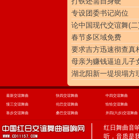
打铁还需自身硬
专设团委书记岗位
论中国现代交谊舞(二
春节多区域免费
要求吉方迅速彻查真
母亲为赚钱逼迫儿子
湖北阳新一堤坝塌方现
最新交谊舞曲
快四交谊舞曲
中四交谊舞曲
慢三交谊舞曲
伦巴交谊舞曲
恰恰交谊舞曲
靠步交谊舞曲
桑巴交谊舞曲
并四(六步)交谊舞曲
红日舞曲音
听，音质是