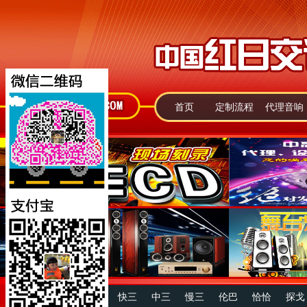
首页
定制流程
代理音响
快四
中四
慢四
快三
中三
慢三
伦巴
恰恰
探戈